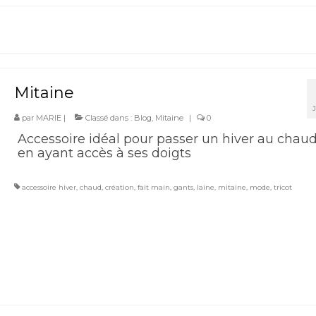
Mitaine
par
MARIE
|
Classé dans :
Blog
,
Mitaine
|
0
Accessoire idéal pour passer un hiver au chaud
en ayant accès à ses doigts
accessoire hiver
,
chaud
,
création
,
fait main
,
gants
,
laine
,
mitaine
,
mode
,
tricot