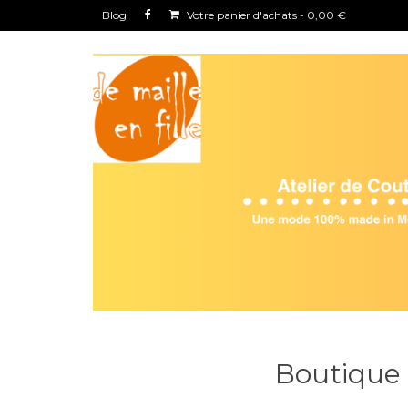
Blog
Votre panier d'achats
-
0,00
€
Boutique