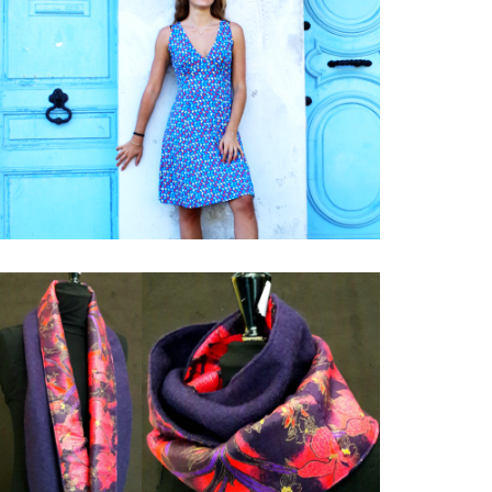
Les robes été
Tour de cou laine bouillie