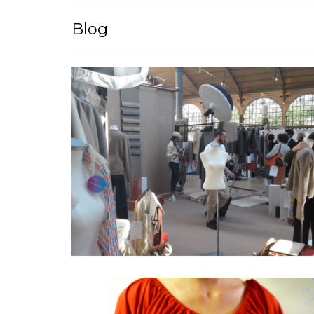
Blog
le made in France première
vision