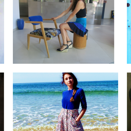
les jupes été
La jupe lily