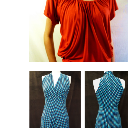
Les hauts été
La robe mely