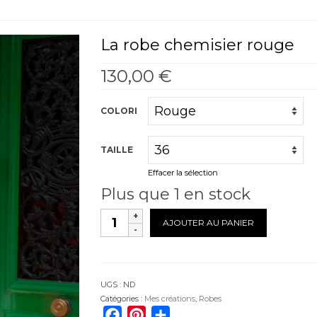
La robe chemisier rouge
130,00
€
COLORI
TAILLE
Effacer la sélection
Plus que 1 en stock
quantité
AJOUTER AU PANIER
de
La
robe
chemisier
rouge
UGS :
ND
Catégories :
Mes créations
,
Robes
Facebook
Pinterest
Partager