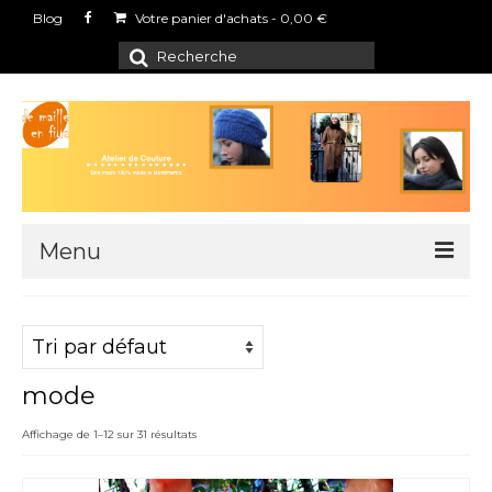
Blog
Votre panier d'achats
-
0,00
€
Rechercher
:
Menu
Boutique
L’atelier
mode
Points de vente
Affichage de 1–12 sur 31 résultats
Contact