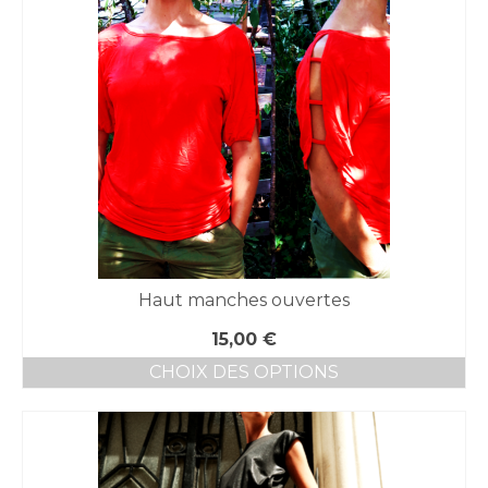
Haut manches ouvertes
15,00
€
CHOIX DES OPTIONS
Ce
produit
a
plusieurs
variations.