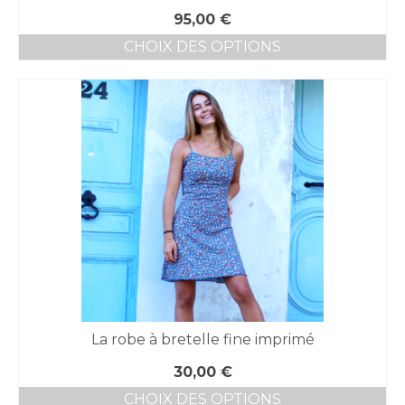
95,00
€
CHOIX DES OPTIONS
Ce
produit
a
plusieurs
variations.
Les
options
peuvent
être
choisies
sur
la
page
du
produit
La robe à bretelle fine imprimé
30,00
€
CHOIX DES OPTIONS