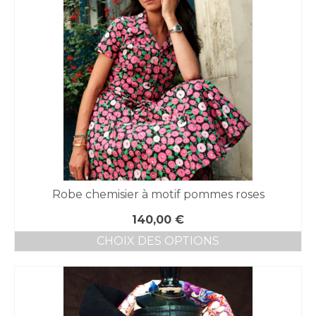
Robe chemisier à motif pommes roses
140,00
€
CHOIX DES OPTIONS
Ce
produit
a
plusieurs
variations.