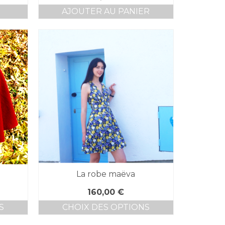
AJOUTER AU PANIER
La robe maëva
160,00
€
S
CHOIX DES OPTIONS
Ce