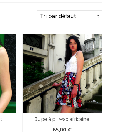
rt
Jupe à pli wax africaine
65,00
€