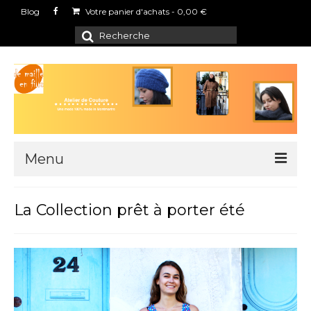
Blog
Votre panier d'achats
-
0,00
€
Rechercher
:
Menu
Boutique
La Collection prêt à porter été
L’atelier
Points de vente
Contact